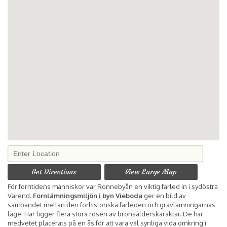
Get Directions
View Large Map
För forntidens människor var Ronnebyån en viktig farled in i sydöstra
Värend.
Fornlämningsmiljön i byn Vieboda
ger en bild av
sambandet mellan den förhistoriska farleden och gravlämningarnas
läge. Här ligger flera stora rösen av bronsålderskaraktär. De har
medvetet placerats på en ås för att vara väl synliga vida omkring i