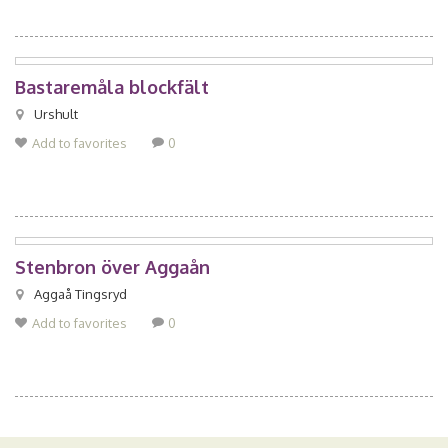
Bastaremåla blockfält
Urshult
Add to favorites
0
Stenbron över Aggaån
Aggaå Tingsryd
Add to favorites
0