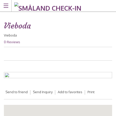
Vieboda
Vieboda
0 Reviews
Send to friend
Send Inquiry
Add to favorites
Print