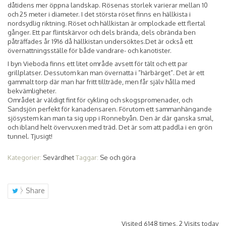
dåtidens mer öppna landskap. Rösenas storlek varierar mellan 10
och 25 meter i diameter. I det största röset finns en hällkista i
nordsydlig riktning. Röset och hällkistan är omplockade ett flertal
gånger. Ett par flintskärvor och dels brända, dels obrända ben
påträffades år 1916 då hällkistan undersöktes.Det är också ett
övernattningsställe för både vandrare- och kanotister.
I byn Vieboda finns ett litet område avsett för tält och ett par
grillplatser. Dessutom kan man övernatta i ”härbärget”. Det är ett
gammalt torp där man har fritt tillträde, men får själv hålla med
bekvämligheter.
Området är väldigt fint för cykling och skogspromenader, och
Sandsjön perfekt för kanadensaren. Förutom ett sammanhängande
sjösystem kan man ta sig upp i Ronnebyån. Den är där ganska smal,
och ibland helt övervuxen med träd. Det är som att paddla i en grön
tunnel. Tjusigt!
Kategorier:
Sevärdhet
Taggar:
Se och göra
Share
Visited 6148 times, 2 Visits today