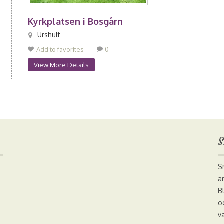
Kyrkplatsen i Bosgårn
Urshult
Add to favorites
0
View More Details
S
S
ä
B
o
v