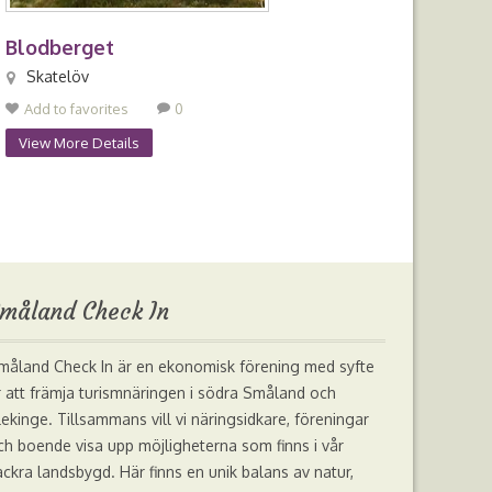
Blodberget
Skatelöv
Add to favorites
0
View More Details
måland Check In
måland Check In är en ekonomisk förening med syfte
r att främja turismnäringen i södra Småland och
lekinge. Tillsammans vill vi näringsidkare, föreningar
ch boende visa upp möjligheterna som finns i vår
ackra landsbygd. Här finns en unik balans av natur,