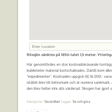
Rössjön sänktes på 1850-talet 1,5 meter. Ytterli
Här genomfördes en stor kostnadskrävande torrlägg
kubikmeter material bortschaktades. Därtill kom dik
”impedimenter”. Kostnaden uppgick till 16.000:- var
istället blev till betesmark och är numera sankmark.
den blev heller inte alls värderad. Skogen har gjort 
Kategorier:
Sevärdhet
Taggar:
Se och göra