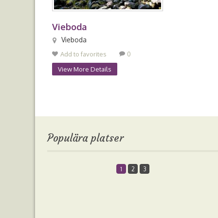
Vieboda
Vieboda
Add to favorites
0
View More Details
Populära platser
1
2
3