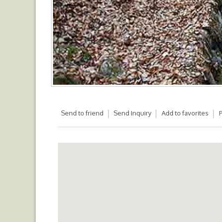
Send to friend
Send Inquiry
Add to favorites
P