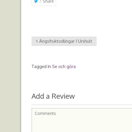
Share
Ängsfruktodlingar I Urshult
Tagged In
Se och göra
Add a Review