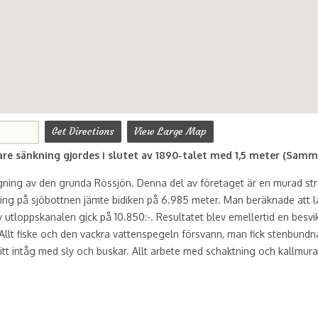
Get Directions
View Large Map
gare sänkning gjordes i slutet av 1890-talet med 1,5 meter (Samm
ning av den grunda Rössjön. Denna del av företaget är en murad st
ning på sjöbottnen jämte bidiken på 6.985 meter. Man beräknade att l
av utloppskanalen gick på 10.850:-. Resultatet blev emellertid en bes
 Allt fiske och den vackra vattenspegeln försvann, man fick stenbundn
sitt intåg med sly och buskar. Allt arbete med schaktning och kallmur