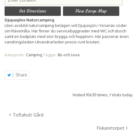
Get Directions
View Large Map
Djupasjöns Naturcamping
Liten avskild naturcamping belägen vid Djupasjön i Yxnanäs söder
om Rävemåla. Här finner du servicebyggnader med WC och dusch
samt en badplats med stor brygga och hopptorn. Här passerar även
vandringsleden Utvandrarleden precis runt knuten.
Kategorier:
Camping
Taggar:
Bo och sova
Share
Visited 10630 times, 1 Visits today
Toftahult Gård
Fiskaretorpet