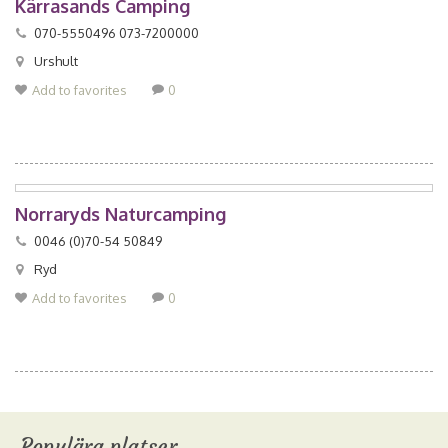
Kärrasands Camping
070-5550496 073-7200000
Urshult
Add to favorites
0
Norraryds Naturcamping
0046 (0)70-54 50849
Ryd
Add to favorites
0
Populära platser