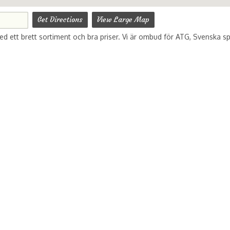
Get Directions
View Large Map
med ett brett sortiment och bra priser. Vi är ombud för ATG, Svenska s