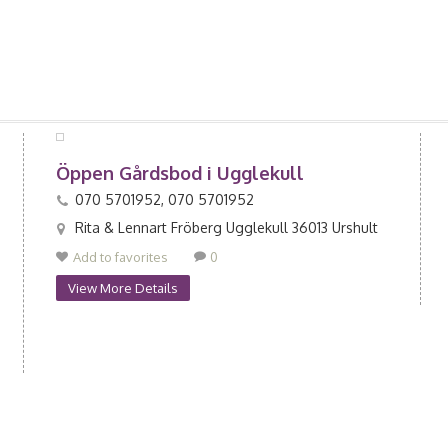
Öppen Gårdsbod i Ugglekull
070 5701952, 070 5701952
Rita & Lennart Fröberg Ugglekull 36013 Urshult
Add to favorites
0
View More Details