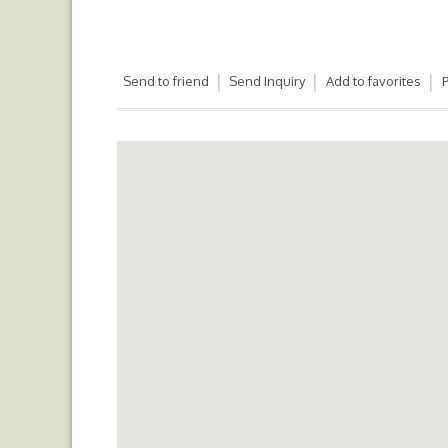
Send to friend
Send Inquiry
Add to favorites
P