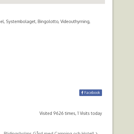
pel, Systembolaget, Bingolotto, Videouthyrning,
Facebook
Visited 9626 times, 1 Visits today
Blidingsholms Gård med Camping och Hotell