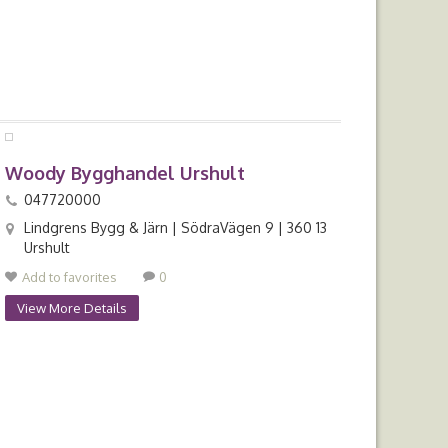
Woody Bygghandel Urshult
047720000
Lindgrens Bygg & Järn | SödraVägen 9 | 360 13
Urshult
Add to favorites
0
View More Details