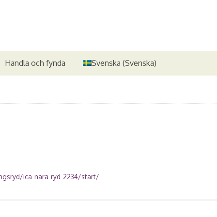
Handla och fynda
Svenska
(
Svenska
)
ngsryd/ica-nara-ryd-2234/start/